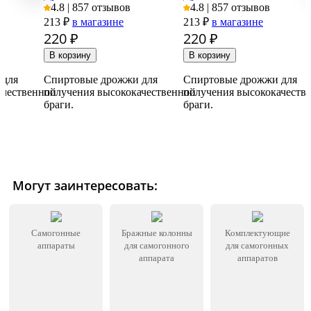
4.8 | 857 отзывов
4.8 | 857 отзывов
213 ₽
в магазине
213 ₽
в магазине
220
₽
220
₽
 для
Спиртовые дрожжи для
Спиртовые дрожжи для
ачественной
получения высококачественной
получения высококачеств
браги.
браги.
Могут заинтересовать:
Самогонные
Бражные колонны
Комплектующие
аппараты
для самогонного
для самогонных
аппарата
аппаратов