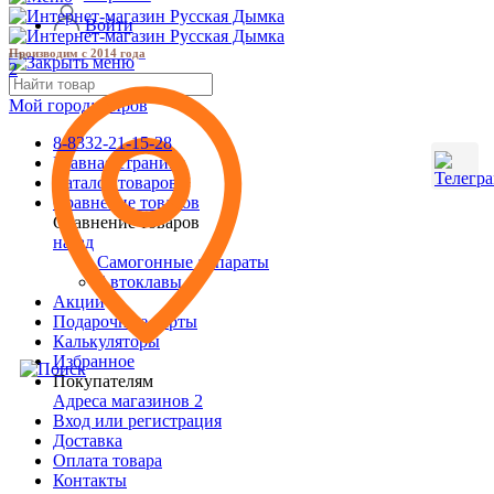
Войти
Производим с 2014 года
2
Мой город:
Киров
8-8332-21-15-28
Главная страница
Каталог товаров
Сравнение товаров
Сравнение товаров
назад
Самогонные аппараты
Автоклавы
Акции
Подарочные карты
Калькуляторы
Избранное
Покупателям
Адреса магазинов
2
Вход или регистрация
Доставка
Оплата товара
Контакты