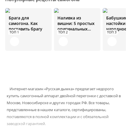
Брага для
Наливка из
Бабушкин 
самогона. Как
вишни: 5 простых
настойки н
поставить брагу
оригинальных
народное
ТОП 1
ТОП 2
ТОП 3
рецептов
средство от
болезней
Интернет-магазин «Русская дымка» предлагает недорого
купить самогонный аппарат двойной перегонки с доставкой в
Москве, Новосибирске и других городах РФ. Все товары,
представленные в нашем каталоге, сертифицированы,
поставляются в полной комплектации и с обязательной
заводской гарантией.