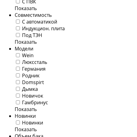
С ПВК
Показать
Совместимость
С автоматикой
Индукцион. плита
Под ТЭН
Показать
Модели
Wein
Люкссталь
Германия
Родник
Domspirt
Дымка
Новичок
Гамбринус
Показать
Новинки
Новинки
Показать
Объем бака