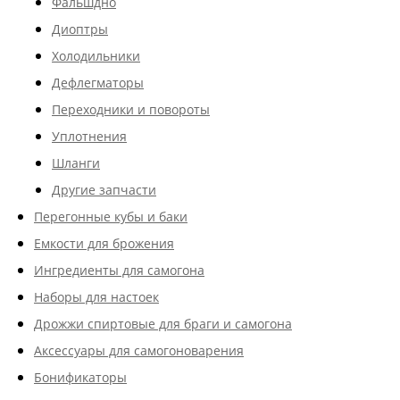
ароматные дистилляты и элитные спиртные
Фальшдно
напитки;
Диоптры
работают в экономичном режиме – вода и
Холодильники
энергоресурсы расходуются по минимуму;
Дефлегматоры
возможность установки автоматики для
запуска автономной работы оборудования;
Переходники и повороты
высокая скорость и минимальные потери
Уплотнения
готового продукта.
Шланги
Заказывайте аппараты двойной перегонки онлайн или по
Другие запчасти
указанным на странице телефонам. Менеджеры подробно
Перегонные кубы и баки
ответят на все вопросы о ценах, актуальных акциях магазина,
сроках и способах доставки, вариантах оплаты.
Емкости для брожения
Ингредиенты для самогона
Наборы для настоек
Дрожжи спиртовые для браги и самогона
Аксессуары для самогоноварения
Бонификаторы