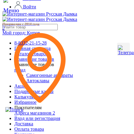
Войти
Производим с 2014 года
2
Мой город:
Киров
8-8332-21-15-28
Главная страница
Каталог товаров
Сравнение товаров
Сравнение товаров
назад
Самогонные аппараты
Автоклавы
Акции
Подарочные карты
Калькуляторы
Избранное
Покупателям
Адреса магазинов
2
Вход или регистрация
Доставка
Оплата товара